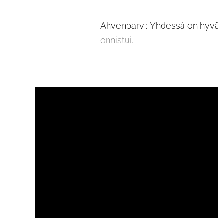
Ahvenparvi: Yhdessä on
onnistui.