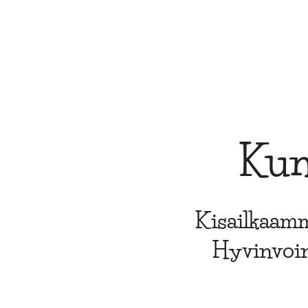
Kun
Kisailkaamm
Hyvinvoint