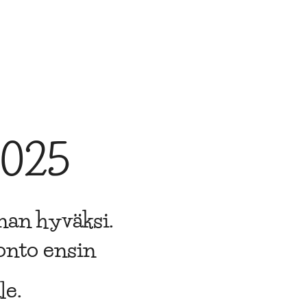
2025
nan hyväksi.
uonto ensin
le.