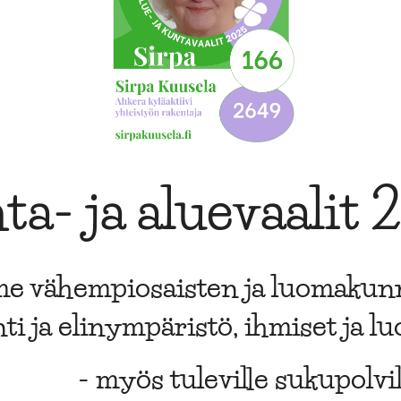
ta- ja aluevaalit 
e vähempiosaisten ja luomakun
i ja elinympäristö, ihmiset ja l
- myös tuleville sukupolvil