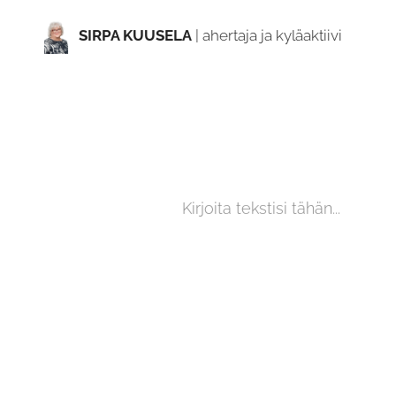
SIRPA KUUSELA
| ahertaja ja kyläaktiivi
Kirjoita tekstisi tähän...