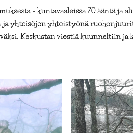
muksesta - kuntavaaleissa 70 ääntä ja al
 ja yhteisöjen yhteistyönä ruohonjuurit
äksi. Keskustan viestiä kuunneltiin ja 